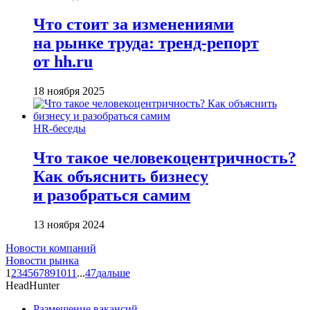
Что стоит за изменениями
на рынке труда: тренд-репорт
от hh.ru
18 ноября 2025
HR-беседы
Что такое человеко­центричность?
Как объяснить бизнесу
и разобраться самим
13 ноября 2024
Новости компаний
Новости рынка
1
2
3
4
5
6
7
8
9
10
11
...
47
дальше
HeadHunter
Размещение вакансий